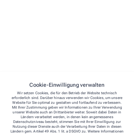
STARTSEITE
VORBESTELLEN
ÜBER UNS
KONTAKT
NOTDIENST
Kontakt
Cookie-Einwilligung verwalten
Über uns
Wulfskotten-Apotheke
Wir setzen Cookies, die für den Betrieb der Website technisch
Team
erforderlich sind. Darüber hinaus verwenden wir Cookies, um unsere
Website für Sie optimal zu gestalten und fortlaufend zu verbessern.
Leistungen
Osnabrücker Str. 48
,
49205
Hasbergen
Mit Ihrer Zustimmung geben wir Informationen zu Ihrer Verwendung
unserer Website auch an Drittanbieter weiter. Soweit dabei Daten in
05405/62 96
Kontakt
Ländern verarbeitet werden, in denen kein angemessenes
05405/60 65 90
Datenschutzniveau besteht, stimmen Sie mit Ihrer Einwilligung zur
Nutzung dieser Dienste auch der Verarbeitung Ihrer Daten in diesen
info@wulfskottenapotheke.de
Ländern gem. Artikel 49 Abs. 1 lit. a DSGVO zu. Weitere Informationen