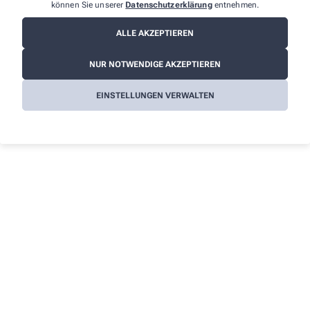
können Sie unserer
Datenschutzerklärung
entnehmen.
Informationen
Impressum
ALLE AKZEPTIEREN
Datenschutz
NUR NOTWENDIGE AKZEPTIEREN
AGB
EINSTELLUNGEN VERWALTEN
Cookies
Barrierefreiheitserklärung
Wir legen großen Wert auf den Schutz Ihrer persönlichen
Daten und garantieren die sichere Übertragung durch eine SSL-
Verschlüsselung.